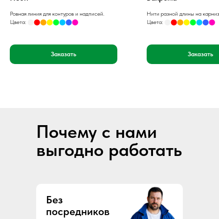
Ровная линия для контуров и надписей.
Нити разной длины на карниз
Цвета:
⬤
⬤
⬤
⬤
⬤
⬤
⬤
⬤
Цвета:
⬤
⬤
⬤
⬤
⬤
⬤
⬤
⬤
Заказать
Заказать
Почему с нами
выгодно работать
Без
посредников