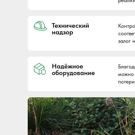
реализ
Технический
Контро
надзор
соотве
залог 
Надёжное
Благод
оборудование
можно 
потери