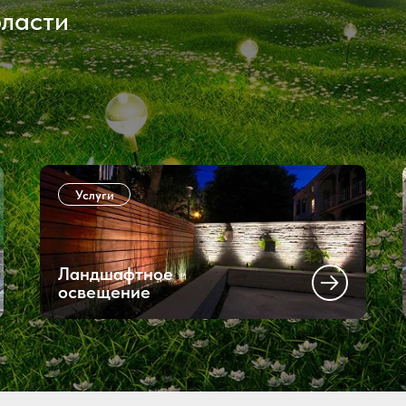
бласти
Услуги
Ландшафтное
освещение