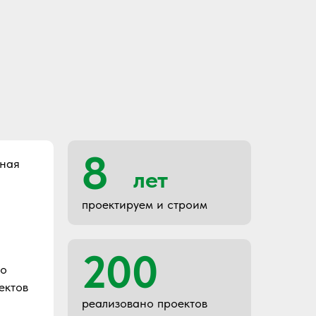
8
ьная
лет
проектируем и строим
200
то
ектов
реализовано проектов