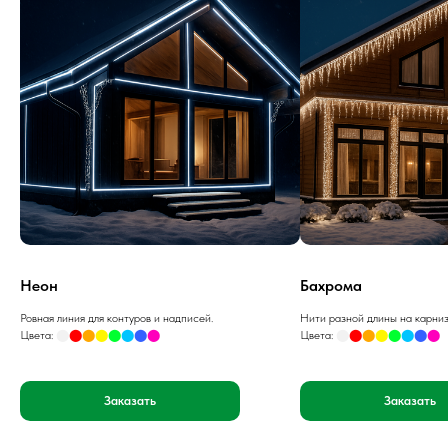
Неон
Бахрома
Ровная линия для контуров и надписей.
Нити разной длины на карниз
Цвета:
⬤
⬤
⬤
⬤
⬤
⬤
⬤
⬤
Цвета:
⬤
⬤
⬤
⬤
⬤
⬤
⬤
⬤
Заказать
Заказать