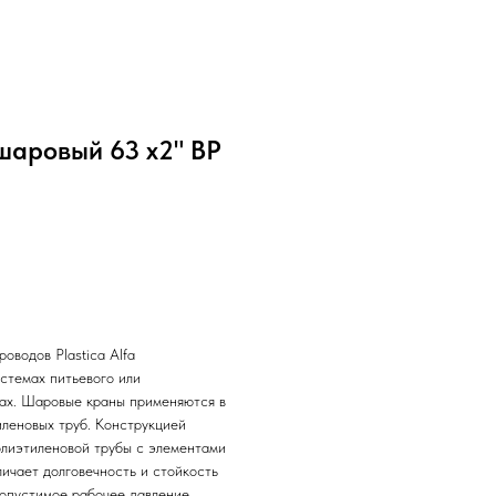
 шаровый 63 x2" ВР
оводов Plastica Alfa
стемах питьевого или
мах. Шаровые краны применяются в
леновых труб. Конструкцией
лиэтиленовой трубы с элементами
ичает долговечность и стойкость
опустимое рабочее давление