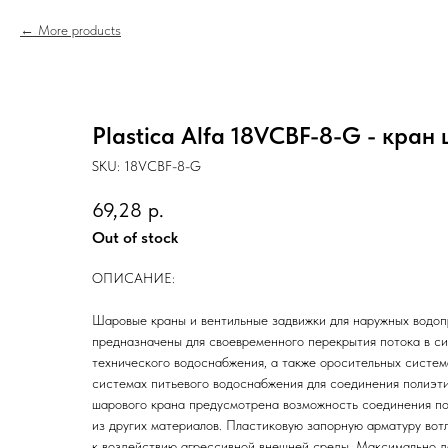
More products
Plastica Alfa 18VCBF-8-G - кран
SKU:
18VCBF-8-G
69,28
р.
Out of stock
ОПИСАНИЕ:
Шаровые краны и вентильные задвижки для наружных водопр
предназначены для своевременного перекрытия потока в си
технического водоснабжения, а также оросительных систе
системах питьевого водоснабжения для соединения полиэти
шарового крана предусмотрена возможность соединения по
из других материалов. Пластиковую запорную арматуру вотл
к воздействию агрессивной внешней среды. Максимально д