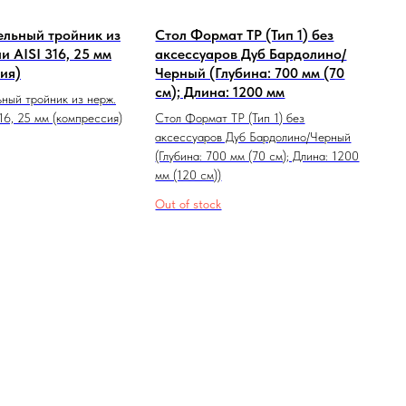
льный тройник из
Стол Формат ТР (Тип 1) без
и AISI 316, 25 мм
аксессуаров Дуб Бардолино/
ия)
Черный (Глубина: 700 мм (70
см); Длина: 1200 мм
ный тройник из нерж.
16, 25 мм (компрессия)
Стол Формат ТР (Тип 1) без
аксессуаров Дуб Бардолино/Черный
(Глубина: 700 мм (70 см); Длина: 1200
мм (120 см))
Out of stock