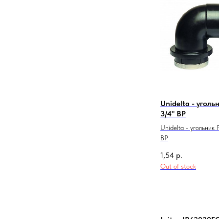
Unidelta - уголь
3/4" ВР
Unidelta - угольник 
ВР
1,54
р.
Out of stock