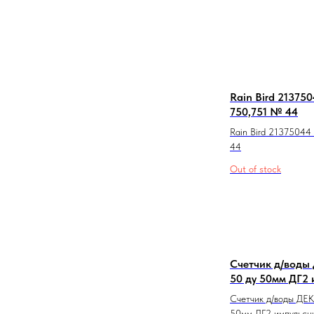
Rain Bird 21375
750,751 № 44
Rain Bird 21375044
44
Out of stock
Счетчик д/воды
50 ду 50мм ДГ2
Счетчик д/воды ДЕ
50мм ДГ2 импульсн