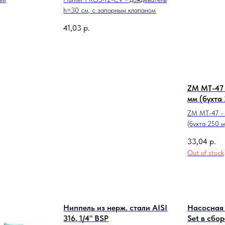
h=30 см, с запорным клапаном
41,03
р.
ZM MT-47 
мм (бухта 
ZM MT-47 - 
(бухта 250 м
33,04
р.
Out of stock
Ниппель из нерж. стали AISI
Насосная 
316, 1/4" BSP
Set в сбо