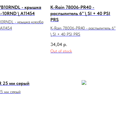
 VB10RNDL - крышка
K-Rain 78006-PR40 -
-10RND \ A11454
распылитель 6" \ SI + 40 PSI
PRS
B10RNDL - крышка короба
 A11454
K-Rain 78006-PR40 - распылитель 6"
\ SI + 40 PSI PRS
34,04
р.
Out of stock
 25 мм серый
25 мм серый