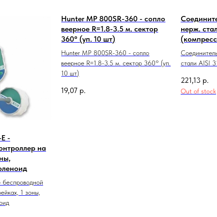
Hunter MP 800SR-360 - cопло
Соедините
веерное R=1.8-3.5 м. сектор
нерж. стал
360° (уп. 10 шт)
(компресс
Hunter MP 800SR-360 - cопло
Соединитель
веерное R=1.8-3.5 м. сектор 360° (уп.
стали AISI 3
10 шт)
221,13
р.
19,07
р.
Out of stock
E -
онтроллер на
ны,
оленоид
- беспроводной
ейках, 1 зоны,
оид