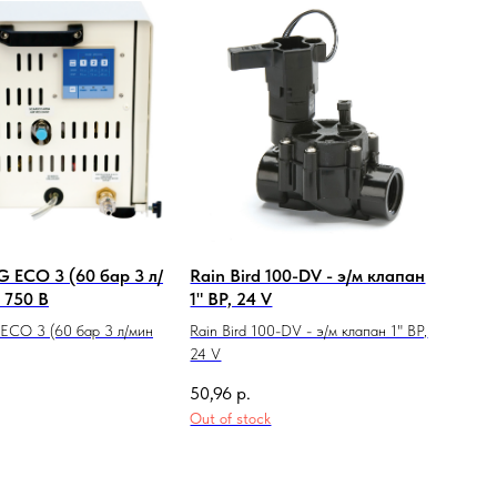
 ECO 3 (60 бар 3 л/
Rain Bird 100-DV - э/м клапан
 750 В
1" ВР, 24 V
ECO 3 (60 бар 3 л/мин
Rain Bird 100-DV - э/м клапан 1" ВР,
24 V
50,96
р.
Out of stock