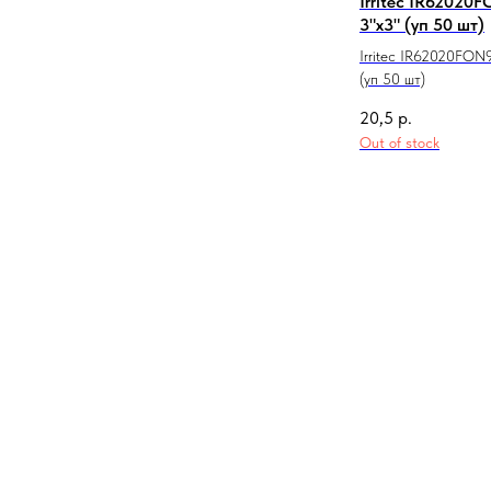
Irritec IR62020
3"х3" (уп 50 шт)
Irritec IR62020FON
(уп 50 шт)
20,5
р.
Out of stock