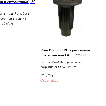
и и автоматикой, 30
нция в.д. Pump Set в
темой фильтрации и
, 30 л/мин
Rain Bird 950 RC - резиновое
покрытие для EAGLE™ 950
Rain Bird 950 RC - резиновое
покрытие для EAGLE™ 950
186,75
р.
Out of stock