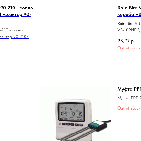
90-210 - cопло
Rain Bird
1 м.сектор 90-
короба VB
Rain Bird V
210 - cопло
VB-10RND \
.сектор 90-210°
23,37
р.
Out of stock
Муфта PPR
Муфта PPR 
Out of stock