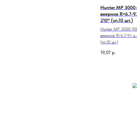
Hunter MP 3000-
веерное R=6.7-9.
210° (уп.10 шт.)
Hunter MP 3000-90-
веерное R=6.7-9.1 м
(уп.10 шт.)
19,07
р.