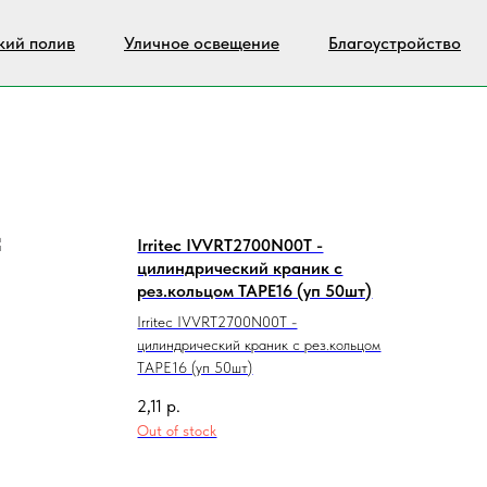
кий полив
Уличное освещение
Благоустройство
Irritec IVVRT2700N00T -
цилиндрический краник с
рез.кольцом TAPE16 (уп 50шт)
Irritec IVVRT2700N00T -
цилиндрический краник с рез.кольцом
TAPE16 (уп 50шт)
2,11
р.
Out of stock