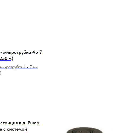
- микротрубка 4 x 7
250 м)
микротрубка 4 x 7 мм
)
станция в.д. Pump
ре с системой