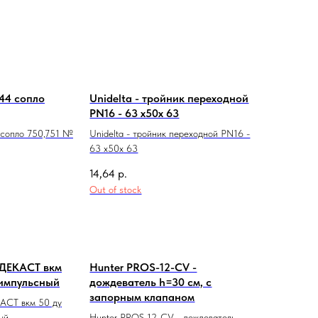
044 сопло
Unidelta - тройник переходной
PN16 - 63 х50х 63
 сопло 750,751 №
Unidelta - тройник переходной PN16 -
63 х50х 63
14,64
р.
Out of stock
 ДЕКАСТ вкм
Hunter PROS-12-CV -
 импульсный
дождеватель h=30 см, с
запорным клапаном
КАСТ вкм 50 ду
ый
Hunter PROS-12-CV - дождеватель