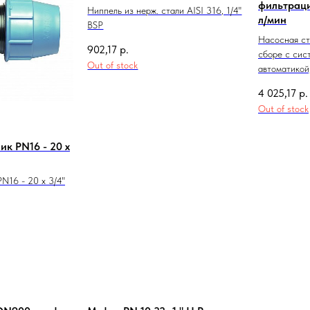
фильтраци
Ниппель из нерж. стали AISI 316, 1/4"
л/мин
BSP
Насосная ста
902,17
р.
сборе с сис
Out of stock
автоматикой
4 025,17
р.
Out of stock
ник PN16 - 20 х
PN16 - 20 х 3/4"