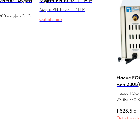
FON900 - муфта
Муфта PN 10 32 -1 " Н.Р
Муфта PN 10 32 -1 " Н.Р
900 - муфта 3"х3"
Out of stock
Насос FOG
мин 230В)
Насос FOG 
230В) 750 В
1 828,5
р.
Out of stock