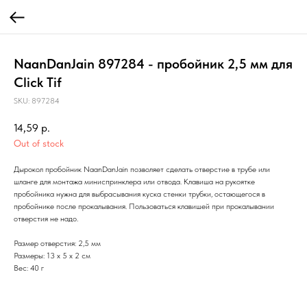
NaanDanJain 897284 - пробойник 2,5 мм для
Click Tif
SKU:
897284
14,59
р.
Out of stock
Дырокол пробойник NaanDanJain позволяет сделать отверстие в трубе или
шланге для монтажа миниспринклера или отвода. Клавиша на рукоятке
пробойника нужна для выбрасывания куска стенки трубки, остающегося в
пробойнике после прокалывания. Пользоваться клавишей при прокалывании
отверстия не надо.
Размер отверстия: 2,5 мм
Размеры: 13 х 5 х 2 см
Вес: 40 г