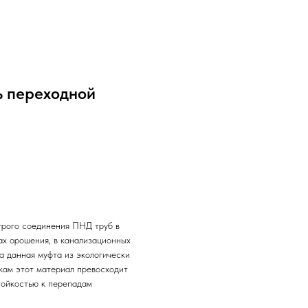
ь переходной
трого соединения ПНД труб в
ах орошения, в канализационных
а данная муфта из экологически
кам этот материал превосходит
стойкостью к перепадам