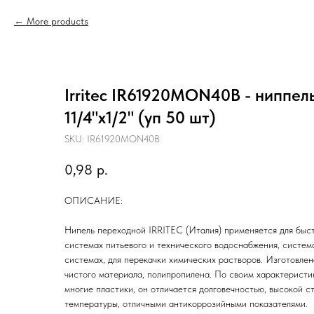
More products
Irritec IR61920MON40B - ниппел
11/4"х1/2" (уп 50 шт)
SKU:
IR61920MON40B
0,98
р.
ОПИСАНИЕ:
Нипель переходной IRRITEC (Италия) применяется для быс
системах питьевого и технического водоснабжения, систем
системах, для перекачки химических растворов. Изготовлен
чистого материала, полипропилена. По своим характеристи
многие пластики, он отличается долговечностью, высокой 
температуры, отличными антикоррозийными показателями.