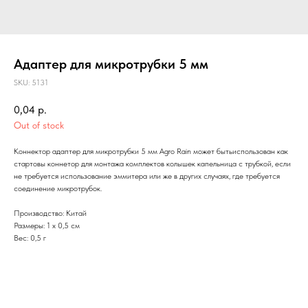
Адаптер для микротрубки 5 мм
SKU:
5131
0,04
р.
Out of stock
Коннектор адаптер для микротрубки 5 мм Agro Rain может бытьиспользован как
стартовы коннетор для монтажа комплектов колышек капельница с трубкой, если
не требуется использование эммитера или же в других случаях, где требуется
соединение микротрубок.
Производство: Китай
Размеры: 1 х 0,5 см
Вес: 0,5 г