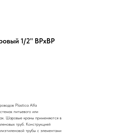
аровый 1/2" ВРхВР
оводов Plastica Alfa
стемах питьевого или
мах. Шаровые краны применяются в
леновых труб. Конструкцией
лиэтиленовой трубы с элементами