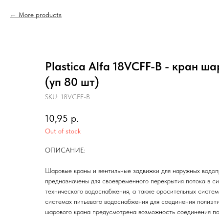
More products
Plastica Alfa 18VCFF-B - кран ш
(уп 80 шт)
SKU:
18VCFF-B
10,95
р.
Out of stock
ОПИСАНИЕ:
Шаровые краны и вентильные задвижки для наружных водопр
предназначены для своевременного перекрытия потока в си
технического водоснабжения, а также оросительных систе
системах питьевого водоснабжения для соединения полиэти
шарового крана предусмотрена возможность соединения по