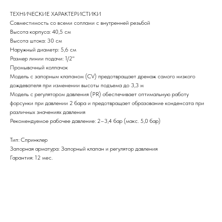
ТЕХНИЧЕСКИЕ ХАРАКТЕРИСТИКИ
Совместимость со всеми соплами с внутренней резьбой
Высота корпуса: 40,5 см
Высота штока: 30 см
Наружный диаметр: 5,6 см
Размер линии подачи: 1/2"
Промывочный колпачок
Модель с запорным клапаном (CV) предотвращает дренаж самого низкого
дождевателя при изменении высоты подъема до 3,3 м
Модель с регулятором давления (PR) обеспечивает оптимальную работу
форсунки при давлении 2 бара и предотвращает образование конденсата при
различных значениях давления
Рекомендуемое рабочее давление: 2–3,4 бар (макс. 5,0 бар)
Тип: Спринклер
Запорная арматура: Запорный клапан и регулятор давления
Гарантия: 12 мес.