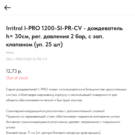
Irritrol I-PRO 1200-SI-PR-CV - дождеватель
h= 30см, рег. давления 2 бар, с зап.
клапаном (уп. 25 шт)
Irritrol
SKU:
I-PRO1200-SI-PR-CV
12,73
р.
Out of stock
Cерия дождевателей I-PRO может использоваться в большинстве оросительных
систем, а благодаря шершавому корпусу и нескользящей поверхности для
обхвата обеспечивается легкий и быстрый монтаж.
Самогерметизирующийся уплотнитель с дополнительной смазкой
Пружина из нержавеющей стали обеспечивает надежное втягивание штока
Активное самоочищающееся уплотнение удаляет загрязнения с подъемного
штока
Боковой вход: 11 см (от центра бокового входа до края крышки)