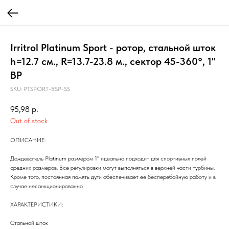
Irritrol Platinum Sport - ротор, стальной шток
h=12.7 см., R=13.7-23.8 м., сектор 45-360°, 1"
ВР
SKU:
PTSPORT-BSP-SS
95,98
р.
Out of stock
ОПИСАНИЕ:
Дождеватель Platinum размером 1" идеально подходит для спортивных полей
средних размеров. Все регулировки могут выполняться в верхней части турбины.
Кроме того, постоянная память дуги обеспечивает ее бесперебойную работу и в
случае несанкционированно
ХАРАКТЕРИСТИКИ:
Стальной шток