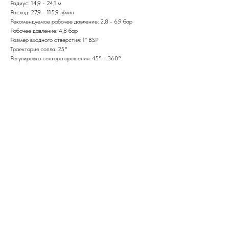
Радиус: 14,9 - 24,1 м
Расход: 27,9 - 115,9 л/мин
Рекомендуемое рабочее давление: 2,8 - 6,9 бар
Рабочее давление: 4,8 бар
Размер входного отверстия: 1" BSP
Траектория сопла: 25°
Регулировка сектора орошения: 45° - 360°.