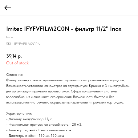
Irritec IFYFVFILM2C0N - фильтр 11/2" Inox
Irritec
SKU:
IFYFVFILM2C0N
39,14
р.
Out of stock
Описание:
Фильтр универсального применения с прочным полипропиленовым корпусом.
Возможность установки манометров на впуск/выпуск. Крышка с 3-им патрубком
для организации промывки противотоком. Сфера применения - системы
водоснабжения и ландшафтного орошения. Возможность быстро и без
использования инструмента осуществить извлечение и промывку картриджа.
Характеристики:
- Диаметр входа/выхода 1 1/2'.
- Номинальная пропускная способность - 20 м3.
- Типы картриджей - Сетка металлическая
- Диаметры ячейки - 130 мк. 120 меш