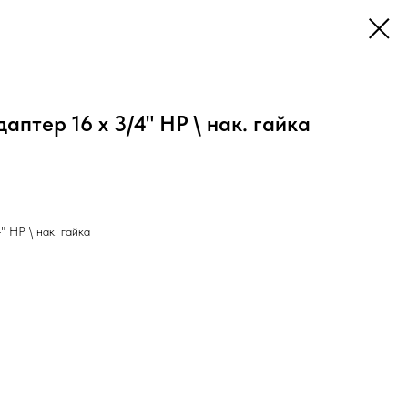
даптер 16 х 3/4" НР \ нак. гайка
" НР \ нак. гайка