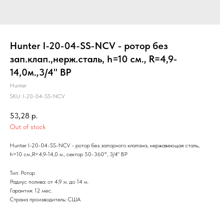
Hunter I-20-04-SS-NCV - ротор без
зап.клап.,нерж.сталь, h=10 см., R=4,9-
14,0м.,3/4" ВР
Hunter
SKU:
I-20-04-SS-NCV
53,28
р.
Out of stock
Hunter I-20-04-SS-NCV - ротор без запорного клапана, нержавеющая сталь,
h=10 см.,R=4,9-14,0 м., сектор 50-360°, 3/4" ВР
Тип: Ротор
Радиус полива: от 4,9 м. до 14 м.
Гарантия: 12 мес.
Страна производитель: США