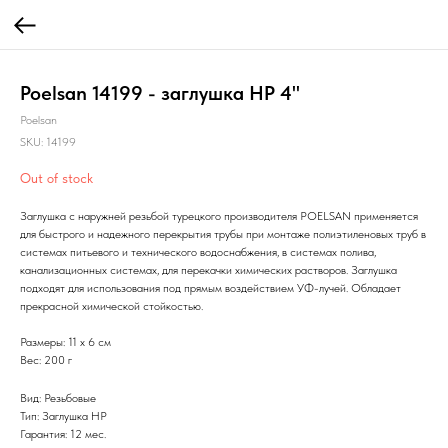
Poelsan 14199 - заглушка НР 4"
Poelsan
SKU:
14199
Out of stock
Заглушка с наружней резьбой турецкого производителя POELSAN применяется
для быстрого и надежного перекрытия трубы при монтаже полиэтиленовых труб в
системах питьевого и технического водоснабжения, в системах полива,
канализационных системах, для перекачки химических растворов. Заглушка
подходят для использования под прямым воздействием УФ-лучей. Обладает
прекрасной химической стойкостью.
Размеры: 11 х 6 см
Вес: 200 г
Вид: Резьбовые
Тип: Заглушка НР
Гарантия: 12 мес.