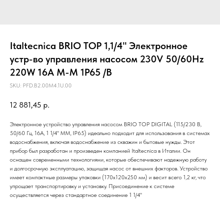
Italtecnica BRIO ТОР 1,1/4" Электронное
устр-во управления насосом 230V 50/60Hz
220W 16А M-M 1Р65 /B
SKU:
PFD.B2.00M4.1U.00
12 881,45
р.
Электронное устройство управления насосом BRIO TOP DIGITAL (115/230 В,
50/60 Гц, 16A, 1 1/4" MM, IP65) идеально подходит для использования в системах
водоснабжения, включая водоснабжение из скважин и бытовые нужды. Этот
прибор был разработан и произведен компанией Italtecnica в Италии. Он
оснащен современными технологиями, которые обеспечивают надежную работу
и долгосрочную эксплуатацию, защищая насос от внешних факторов. Устройство
имеет компактные размеры упаковки (170х120х250 мм) и весит всего 1,2 кг, что
упрощает транспортировку и установку. Присоединение к системе
осуществляется через стандартное соединение 1 1/4"