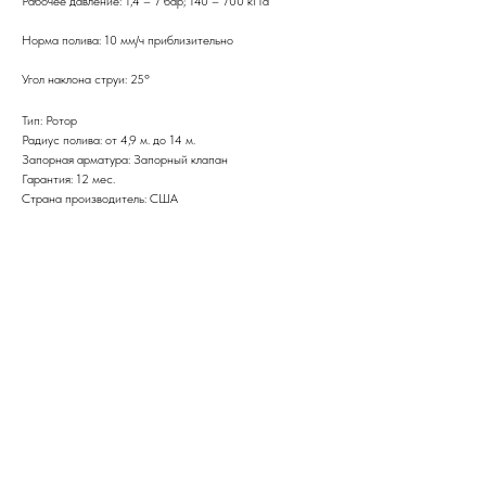
Рабочее давление: 1,4 – 7 бар; 140 – 700 кПа
Норма полива: 10 мм/ч приблизительно
Угол наклона струи: 25º
Тип: Ротор
Радиус полива: от 4,9 м. до 14 м.
Запорная арматура: Запорный клапан
Гарантия: 12 мес.
Страна производитель: США