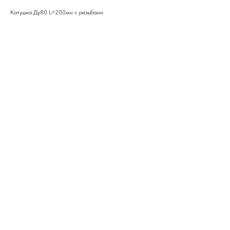
Катушка Ду80 L=200мм с резьбами