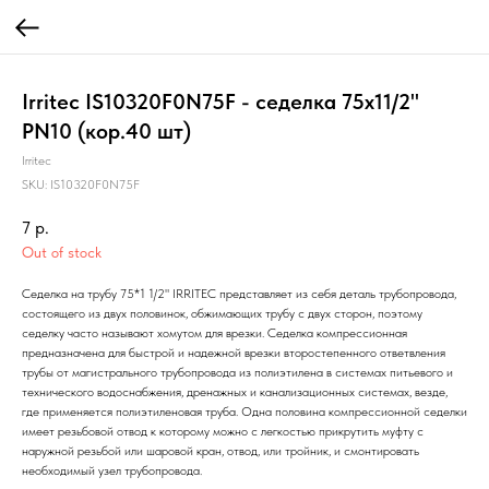
Irritec IS10320F0N75F - седелка 75х11/2"
PN10 (кор.40 шт)
Irritec
SKU:
IS10320F0N75F
7
р.
Out of stock
Седелка на трубу 75*1 1/2" IRRITEC представляет из себя деталь трубопровода,
состоящего из двух половинок, обжимающих трубу с двух сторон, поэтому
седелку часто называют хомутом для врезки. Седелка компрессионная
предназначена для быстрой и надежной врезки второстепенного ответвления
трубы от магистрального трубопровода из полиэтилена в системах питьевого и
технического водоснабжения, дренажных и канализационных системах, везде,
где применяется полиэтиленовая труба. Одна половина компрессионной седелки
имеет резьбовой отвод к которому можно с легкостью прикрутить муфту с
наружной резьбой или шаровой кран, отвод, или тройник, и смонтировать
необходимый узел трубопровода.