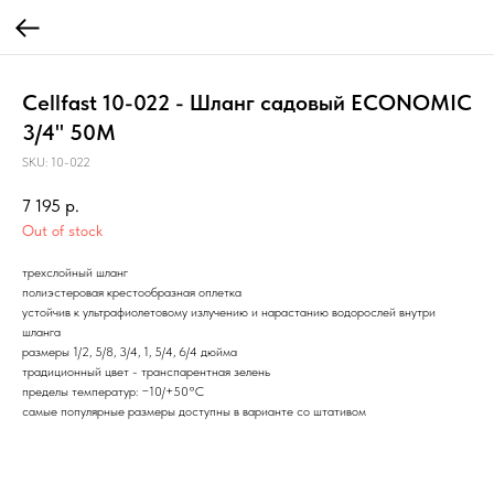
Cellfast 10-022 - Шланг садовый ECONOMIC
3/4" 50M
SKU:
10-022
7 195
р.
Out of stock
трехслойный шланг
полиэстеровая крестообразная оплетка
устойчив к ультрафиолетовому излучению и нарастанию водорослей внутри
шланга
размеры 1/2, 5/8, 3/4, 1, 5/4, 6/4 дюйма
традиционный цвет - транспарентная зелень
пределы температур: −10/+50°С
самые популярные размеры доступны в варианте со штативом