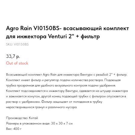
Agro Rain VI0150BS- всасывающий комплект
для инжектора Venturi 2" + фильтр
SKU:
VI0150BS
33,7
р.
Out of stock
Всасывающий комплект Agro Rain для инжектора Вентури с резьбой 2" + фильтр.
Комплект имеет фильтр и регулятор подачи количества раствора. Подающая
трубка прозрачная для удобного визуального контроля подачи удобрения.
Комплект подсоединяется к инжектору Вентури, одевается на штуцер инжектора
и зажимается хомутом, другой конец подающей трубки с фильтром опускается в
раствор с удобрением. Фильтр защищает от попадания в трубку
нерастворившихся гранул и различного мусора.
Производство: Китай
Размеры в упакованном виде: 30 х 30 х 7 см
Вес: 400 г