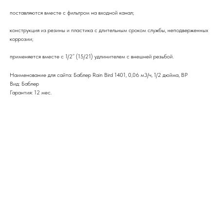
поставляются вместе с фильтром на входной канал;
конструкция из резины и пластика с длительным сроком службы, неподверженных
коррозии;
применяется вместе с 1/2” (15/21) удлинителем с внешней резьбой.
Наименование для сайта: Баблер Rain Bird 1401, 0,06 м3/ч, 1/2 дюйма, ВР
Вид: Баблер
Гарантия: 12 мес.