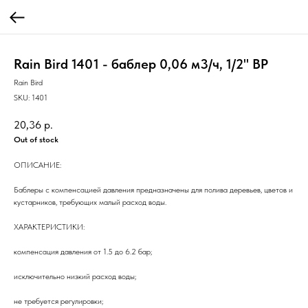
Rain Bird 1401 - баблер 0,06 м3/ч, 1/2" ВР
Rain Bird
SKU:
1401
20,36
р.
Out of stock
ОПИСАНИЕ:
Баблеры с компенсацией давления предназначены для полива деревьев, цветов и
кустарников, требующих малый расход воды.
ХАРАКТЕРИСТИКИ:
компенсация давления от 1.5 до 6.2 бар;
исключительно низкий расход воды;
не требуется регулировки;