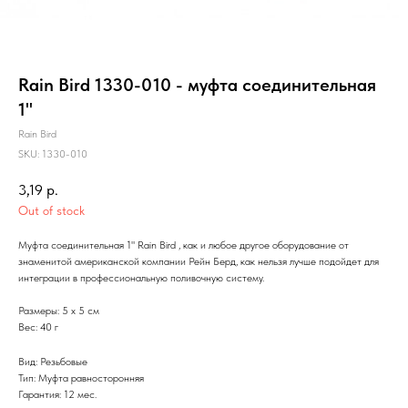
Rain Bird 1330-010 - муфта соединительная
1"
Rain Bird
SKU:
1330-010
3,19
р.
Out of stock
Муфта соединительная 1" Rain Bird , как и любое другое оборудование от
знаменитой американской компании Рейн Берд, как нельзя лучше подойдет для
интеграции в профессиональную поливочную систему.
Размеры: 5 х 5 см
Вес: 40 г
Вид: Резьбовые
Тип: Муфта равносторонняя
Гарантия: 12 мес.