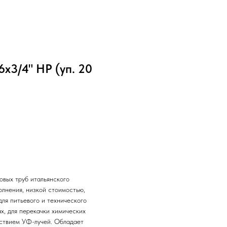
6х3/4" НР (уп. 20
овых труб итальянского
олнения, низкой стоимостью,
ля питьевого и технического
х, для перекачки химических
йствием УФ-лучей. Обладает