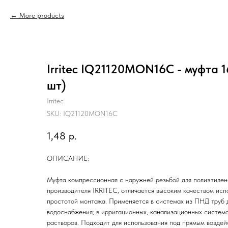
More products
Irritec IQ21120MON16С - муфта 1
шт)
Irritec
SKU:
IQ21120MON16С
1,48
р.
ОПИСАНИЕ:
Муфта компрессионная с наружней резьбой для полиэтилен
производителя IRRITEC, отличается высоким качеством исп
простотой монтажа. Применяется в системах из ПНД труб д
водоснабжения; в ирригационных, канализационных система
растворов. Подходит для использования под прямым возде