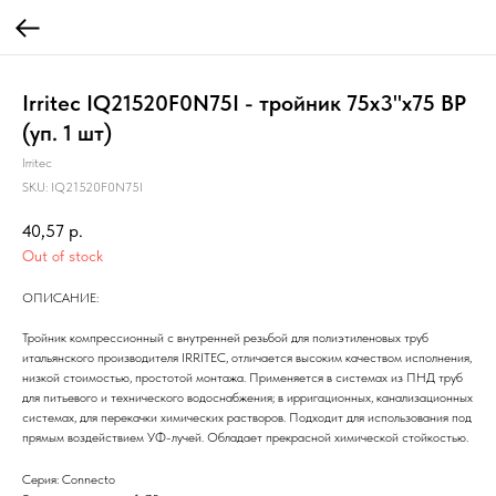
Irritec IQ21520F0N75I - тройник 75х3"х75 ВР
(уп. 1 шт)
Irritec
SKU:
IQ21520F0N75I
40,57
р.
Out of stock
ОПИСАНИЕ:
Тройник компрессионный с внутренней резьбой для полиэтиленовых труб
итальянского производителя IRRITEC, отличается высоким качеством исполнения,
низкой стоимостью, простотой монтажа. Применяется в системах из ПНД труб
для питьевого и технического водоснабжения; в ирригационных, канализационных
системах, для перекачки химических растворов. Подходит для использования под
прямым воздействием УФ-лучей. Обладает прекрасной химической стойкостью.
Серия: Connecto