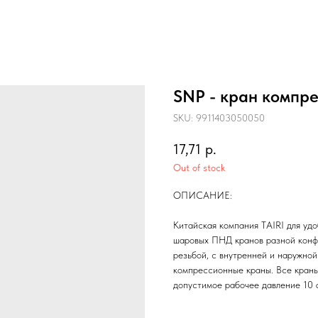
SNP - кран компр
SKU:
9911403050050
17,71
р.
Out of stock
ОПИСАНИЕ:
Китайская компания TAIRI для уд
шаровых ПНД кранов разной конфи
резьбой, с внутренней и наружно
компрессионные краны. Все краны
допустимое рабочее давление 10 а