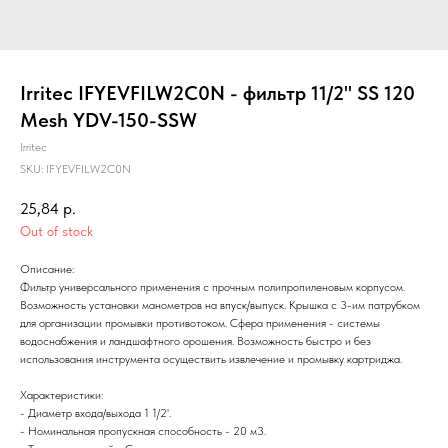
Irritec IFYEVFILW2C0N - фильтр 11/2" SS 120
Mesh YDV-150-SSW
Irritec
SKU:
IFYEVFILW2C0N
25,84
р.
Out of stock
Описание:
Фильтр универсального применения с прочным полипропиленовым корпусом.
Возможность установки манометров на впуск/выпуск. Крышка с 3-им патрубком
для организации промывки противотоком. Сфера применения - системы
водоснабжения и ландшафтного орошения. Возможность быстро и без
использования инструмента осуществить извлечение и промывку картриджа.
Характеристики:
- Диаметр входа/выхода 1 1/2'.
- Номинальная пропускная способность - 20 м3.