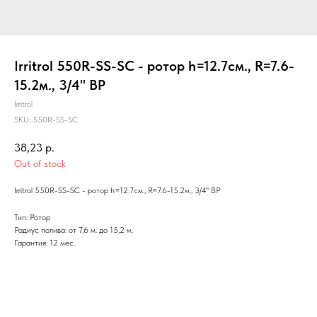
Irritrol 550R-SS-SC - ротор h=12.7см., R=7.6-
15.2м., 3/4" ВР
Irritrol
SKU:
550R-SS-SC
38,23
р.
Out of stock
Irritrol 550R-SS-SC - ротор h=12.7см., R=7.6-15.2м., 3/4" ВР
Тип: Ротор
Радиус полива: от 7,6 м. до 15,2 м.
Гарантия: 12 мес.