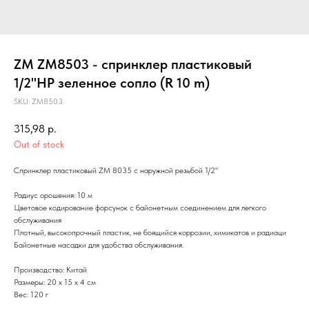
ZM ZM8503 - спринклер пластиковый
1/2"НР зеленное сопло (R 10 m)
SKU:
ZM8503
315,98
р.
Out of stock
Спринклер пластиковый ZM 8035 с наружной резьбой 1/2"
Радиус орошения: 10 м
Цветовое кодирование форсунок с байонетным соединением для легкого
обслуживания
Плотный, высокопрочный пластик, не боящийся коррозии, химикатов и радиаци
Байонетные насадки для удобства обслуживания.
Производство: Китай
Размеры: 20 х 15 х 4 см
Вес: 120 г