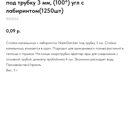
под трубку 3 мм, (100°) угл с
лабиринтом(1250шт)
802850
0,09
р.
Стойка-капельница с лабиринтом NaanDanJain под трубку 3 мм. Стойка-
капельница, втыкается в грунт. Подходит для прикорневого полива растений в
теплице и горшках. На конце микротрубки адаптер-ёрш для соединения с
основной трубой, диаметр пробойника 4 мм. Экономно расходует воду.
Производство:Израиль
Вес: 5 г