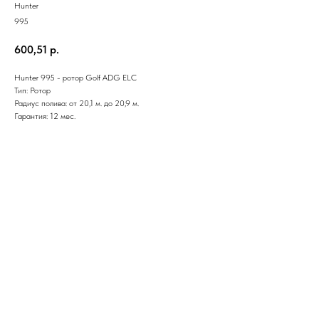
Hunter
995
600,51
р.
Hunter 995 - ротор Golf ADG ELC
Тип: Ротор
Радиус полива: от 20,1 м. до 20,9 м.
Гарантия: 12 мес.