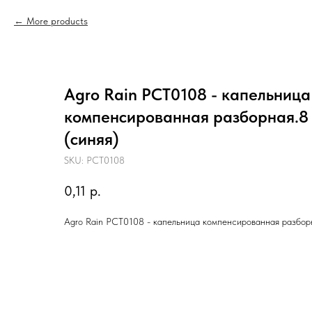
More products
Agro Rain PCT0108 - капельница
компенсированная разборная.8 л
(синяя)
SKU:
PCT0108
0,11
р.
Agro Rain PCT0108 - капельница компенсированная разборна