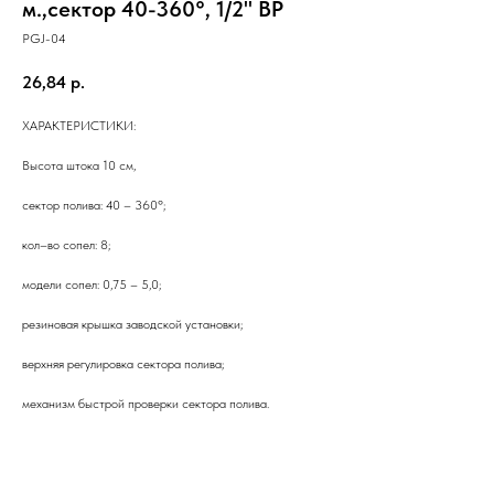
м.,сектор 40-360°, 1/2" ВР
PGJ-04
26,84
р.
ХАРАКТЕРИСТИКИ:
Высота штока 10 см,
сектор полива: 40 – 360º;
кол–во сопел: 8;
модели сопел: 0,75 – 5,0;
резиновая крышка заводской установки;
верхняя регулировка сектора полива;
механизм быстрой проверки сектора полива.