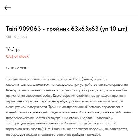
Tairi 909063 - тройник 63х63х63 (уп 10 шт)
SKU:
909063
16,3
р.
Out of stock
ОПИСАНИЕ:
Тройник компрессионный соединительный TAIRI (Китай) является
соединительным элементом, используемым при устройстве системы орошения.
Конструкция позволяет соединять три участка трубопровода в одной точке без
применения сварочных работ. Два отверстия, снабженные кольцами, прочно и
герметично скрепляют трубы, не требуя дополнительной изоляции и очистки
монтируемой поверхности. Тройник компрессионный отлично справляется с
воздействием окружающей среды – повышенной влажностью, а также действием
передаваемого вещества на внутренние стенки изделия – давлением,
температурным режимом и химический активностью (если речь идет об
агрессивных жидкостях). ПНД фитинги не поддаются коррозии, не окисляются,
не образуют осадка и, соответственно, не требуют промывок.