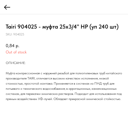
Tairi 904025 - муфта 25х3/4" НР (уп 240 шт)
SKU:
904025
0,84
р.
Out of stock
ОПИСАНИЕ:
Муфта компрессионная с наружней резьбой для полиэтиленовых труб китайского
производителя TAIRI, отличается высоким качеством исполнения, низкой
стоимостью, простотой монтажа. Применяется в системах из ПНД труб для
питьевого и технического водоснабжения; в ирригационных, канализационных
системах, для перекачки химических растворов. Подходит для использования под
прямым воздействием УФ-лучей. Обладает прекрасной химической стойкостью.