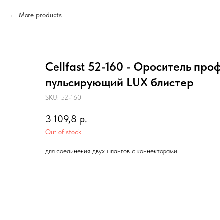
More products
Cellfast 52-160 - Ороситель пр
пульсирующий LUX блистер
SKU:
52-160
3 109,8
р.
Out of stock
для соединения двух шлангов с коннекторами