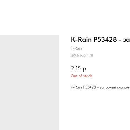
K-Rain P53428 - з
K-Rain
SKU:
P53428
2,15
р.
Out of stock
K-Rain P53428 - запорный клапан