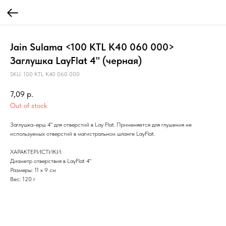
Jain Sulama <100 KTL K40 060 000>
Заглушка LayFlat 4" (черная)
SKU:
100 KTL K40 060 000
7,09
р.
Out of stock
Заглушка-ерш 4" для отверстий в Lay Flat. Применяется для глушения не
используемых отверстий в магистральном шланге LayFlat.
ХАРАКТЕРИСТИКИ:
Диаметр отверствия в LayFlat 4"
Размеры: 11 х 9 см
Вес: 120 г