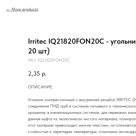
More products
Irritec IQ21820FON20C - угольни
20 шт)
SKU:
IQ21820FON20C
2,35
р.
ОПИСАНИЕ:
Угольник компрессионный с внутренней резьбой IRRITEC (И
соединения ПНД труб в системах питьевого и техническог
орошения, в канализационных системах, для перекачки хим
данная муфта из экологически чистого материала, полипро
этот материал превосходит многие пластики, он отличается
стойкостью к перепадам температуры, отличными антикорр