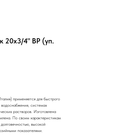
к 20х3/4" ВР (уп.
талия) применяется для быстрого
о водоснабжения, системах
ических растворов. Изготовлена
пилена. По своим характеристикам
 долговечностью, высокой
озийными показателями.