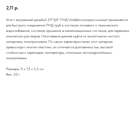
2,11
р.
Угол с внутренней резьбой 25*3/4" ПНД Unidelta компрессионный применяется
для быстрого соединения ПНД труб в системах питьевого и технического
водоснабжения, системах орошения, в канализационных системах, для перекачки
химических растворов. Изготовлена данная муфта из экологически чистого
материала, полипропилена. По своим характеристикам этот материал
превосходит многие пластики, он отличается долговечностью, высокой
стойкостью к перепадам температуры, отличными антикоррозийными
показателями.
Размеры: 9 х 7,5 х 5,5 см
Вес: 50 г