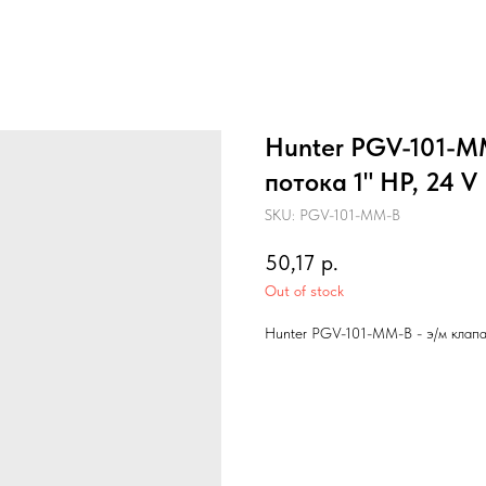
Hunter PGV-101-MM
потока 1" НР, 24 V
SKU:
PGV-101-MM-B
50,17
р.
Out of stock
Hunter PGV-101-MM-B - э/м клапан