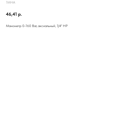
1MHA
46,41
р.
Манометр 0-160 Bar, аксиальный, 1/4" НР