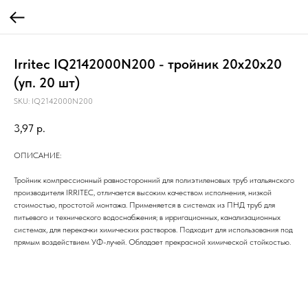
Irritec IQ2142000N200 - тройник 20х20х20
(уп. 20 шт)
SKU:
IQ2142000N200
3,97
р.
ОПИСАНИЕ:
Тройник компрессионный равносторонний для полиэтиленовых труб итальянского
производителя IRRITEC, отличается высоким качеством исполнения, низкой
стоимостью, простотой монтажа. Применяется в системах из ПНД труб для
питьевого и технического водоснабжения; в ирригационных, канализационных
системах, для перекачки химических растворов. Подходит для использования под
прямым воздействием УФ-лучей. Обладает прекрасной химической стойкостью.