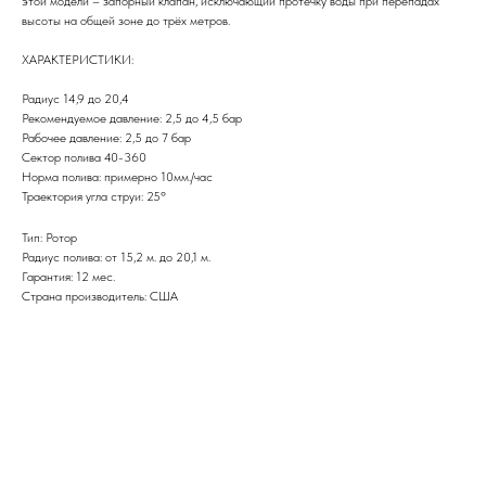
этой модели – запорный клапан, исключающий протечку воды при перепадах
высоты на общей зоне до трёх метров.
ХАРАКТЕРИСТИКИ:
Радиус 14,9 до 20,4
Рекомендуемое давление: 2,5 до 4,5 бар
Рабочее давление: 2,5 до 7 бар
Сектор полива 40-360
Норма полива: примерно 10мм./час
Траектория угла струи: 25º
Тип: Ротор
Радиус полива: от 15,2 м. до 20,1 м.
Гарантия: 12 мес.
Страна производитель: США