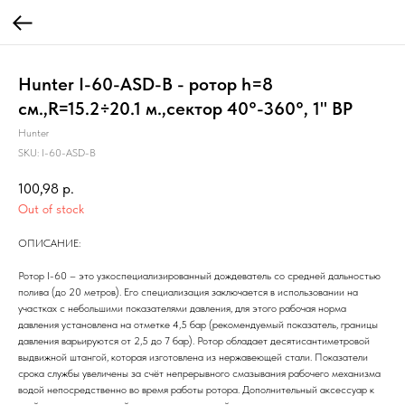
Hunter I-60-ASD-B - ротор h=8
см.,R=15.2÷20.1 м.,сектор 40°-360°, 1" ВР
Hunter
SKU:
I-60-ASD-B
100,98
р.
Out of stock
ОПИСАНИЕ:
Ротор I-60 – это узкоспециализированный дождеватель со средней дальностью
полива (до 20 метров). Его специализация заключается в использовании на
участках с небольшими показателями давления, для этого рабочая норма
давления установлена на отметке 4,5 бар (рекомендуемый показатель, границы
давления варьируются от 2,5 до 7 бар). Ротор обладает десятисантиметровой
выдвижной штангой, которая изготовлена из нержавеющей стали. Показатели
срока службы увеличены за счёт непрерывного смазывания рабочего механизма
водой непосредственно во время работы ротора. Дополнительный аксессуар к