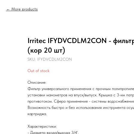
More products
Irritec IFYDVCDLM2CON - фильтр 
(кор 20 шт)
SKU:
IFYDVCDLM2CON
Out of stock
Описание:
Фильтр универсального применения с прочным полипропил
установки манометров на впуск/выпуск. Крышка с 3-им пат
противотоком. Сфера применения - системы водоснабжения
Возможность быстро и без использования инструмента осу
картриджа.
Характеристики:
- Диаметр входа/выхода 3/4'.