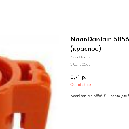
NaanDanJain 58560
(красное)
NaanDanJain
SKU:
585601
0,71
р.
Out of stock
NaanDanJain 585601 - сопло для 