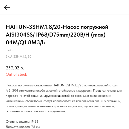
HAITUN-3SHM1.8/20-Насос погружной
AISI304SS/ IP68/D75mm/220В/H (max)
84M/Q1.8M3/h
Haitun
SKU:
3SHM1.8/20
253,02
р.
Out of stock
Насосы погружные скважинные HAITUN 3SHM1.8/20 из нержавеющей стали
AISI 304 отличаются особо высокой стойкостью к коррозии. Предназначены для
передачи чистой воды или других жидкостей со сходными физическими и
химическими свойствами. Могут использоваться для подъема воды из скважины,
полива дождеванием, повышения давления воды в водопроводных системах,
различных вспомогательных сооружениях.
Степень защиты: IP 68
Диаметр насоса: 7,5 см