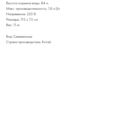
Высота подъема воды: 84 м
Макс. производительность: 1,8 м3/ч
Напряжение: 220 В
Размеры: 115 х 7,5 см
Вес: 11 кг
Вид: Скваженные
Страна производитель: Китай