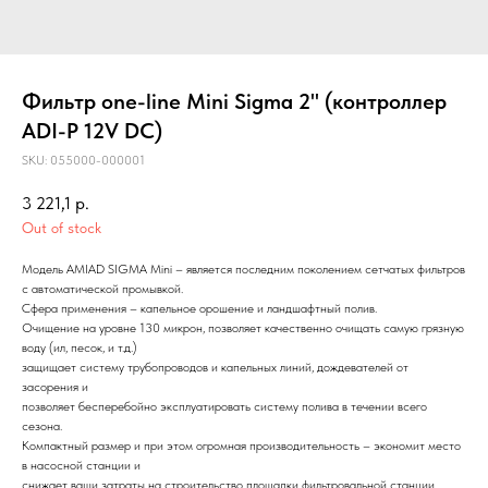
Фильтр one-line Mini Sigma 2" (контроллер
ADI-P 12V DC)
SKU:
055000-000001
3 221,1
р.
Out of stock
Модель AMIAD SIGMA Mini – является последним поколением сетчатых фильтров
с автоматической промывкой.
Сфера применения – капельное орошение и ландшафтный полив.
Очищение на уровне 130 микрон, позволяет качественно очищать самую грязную
воду (ил, песок, и т.д.)
защищает систему трубопроводов и капельных линий, дождевателей от
засорения и
позволяет бесперебойно эксплуатировать систему полива в течении всего
сезона.
Компактный размер и при этом огромная производительность – экономит место
в насосной станции и
снижает ваши затраты на строительство площадки фильтровальной станции.