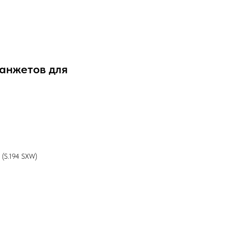
манжетов для
 (S.194 SXW)