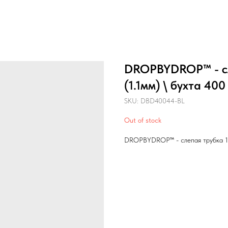
DROPBYDROP™ - сл
(1.1мм) \ бухта 400
SKU:
DBD40044-BL
Out of stock
DROPBYDROP™ - слепая трубка 16 м